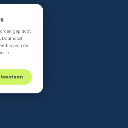
es
orden geplaatst
n. Daarnaast
 werking van de
n. In
s toestaan