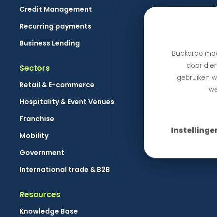
Credit Management
Recurring payments
Business Lending
Buckaroo maa
door dien
Sectors
gebruiken we
Retail & E-commerce
we
Hospitality & Event Venues
Franchise
Instellinge
Mobility
Government
International trade & B2B
Resources
Knowledge Base