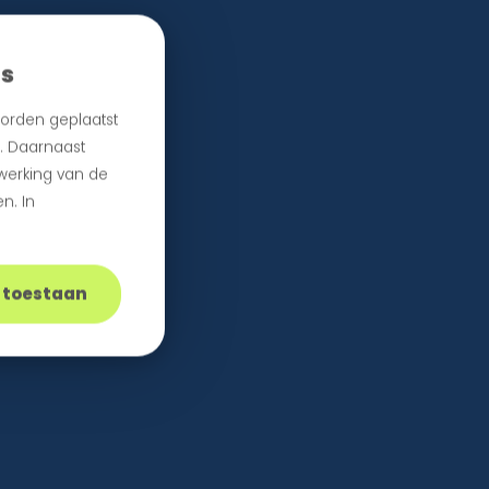
es
orden geplaatst
n. Daarnaast
 werking van de
n. In
s toestaan