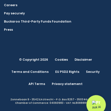
Careers
Pay securely
Buckaroo Third-Party Funds Foundation
Press
© Copyright 2026
Cookies
Disclaimer
Terms and Conditions
EU PSD2 Rights
Security
API Terms
Privacy statement
Zonnebaan 9 - 3542 EA Utrecht - P.O. Box 8257 - 3503 RG Utrecht -
Chamber of Commerce: 04060983 - VAT: NL808888614.B01