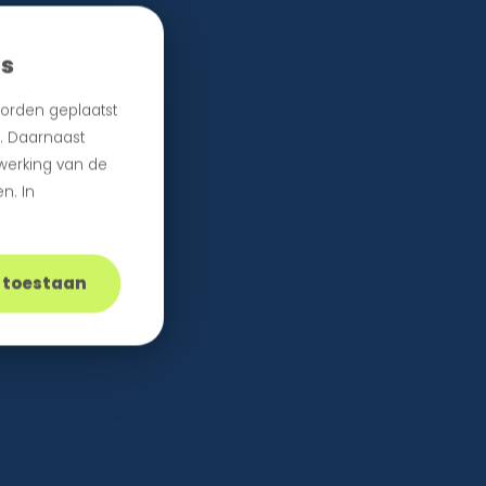
es
orden geplaatst
n. Daarnaast
 werking van de
n. In
s toestaan