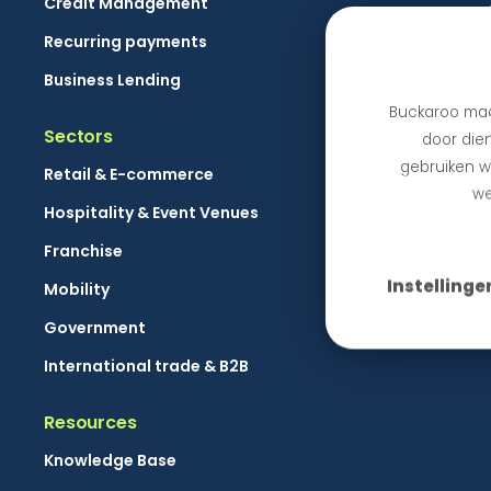
Credit Management
Recurring payments
Business Lending
Buckaroo maa
Sectors
door dien
gebruiken we
Retail & E-commerce
we
Hospitality & Event Venues
Franchise
Instellinge
Mobility
Government
International trade & B2B
Resources
Knowledge Base