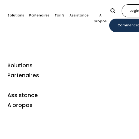
Logi
Solutions
Partenaires
Tarifs
Assistance
A
propos
Commence
Solutions
Home
Plugins
SanaCommerce
Partenaires
Assistance
A propos