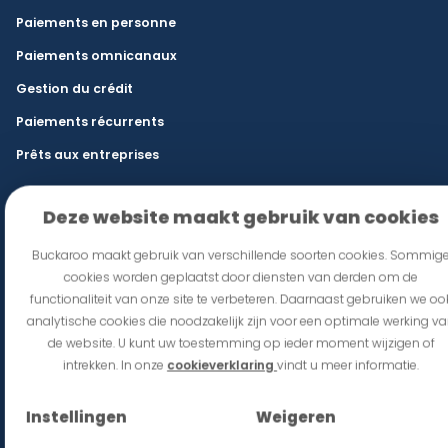
Paiements en personne
Paiements omnicanaux
Gestion du crédit
Paiements récurrents
Prêts aux entreprises
Secteurs
Deze website maakt gebruik van cookies
Commerce de détail et e-commerce
Buckaroo maakt gebruik van verschillende soorten cookies. Sommig
Restauration et lieux d’événements
cookies worden geplaatst door diensten van derden om de
functionaliteit van onze site te verbeteren. Daarnaast gebruiken we oo
franchise
analytische cookies die noodzakelijk zijn voor een optimale werking v
Mobilité
de website. U kunt uw toestemming op ieder moment wijzigen of
intrekken. In onze
cookieverklaring
vindt u meer informatie.
État
Commerce international et B2B
Instellingen
Weigeren