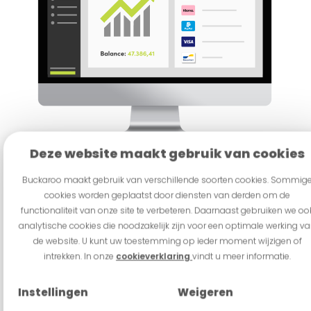
Deze website maakt gebruik van cookies
Avantages Paiements
Buckaroo maakt gebruik van verschillende soorten cookies. Sommig
fractionnés
cookies worden geplaatst door diensten van derden om de
functionaliteit van onze site te verbeteren. Daarnaast gebruiken we oo
analytische cookies die noodzakelijk zijn voor een optimale werking v
S'inscrire en tant que tiers via votre propre
de website. U kunt uw toestemming op ieder moment wijzigen of
compte
intrekken. In onze
cookieverklaring
vindt u meer informatie.
Buckaroo assure l'identification et l'intégration
Instellingen
Weigeren
des fournisseurs de plates-formes (KYC).