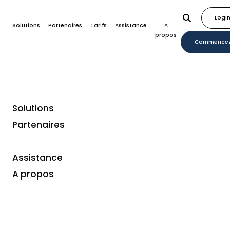
Logi
Solutions
Partenaires
Tarifs
Assistance
A
propos
Commence
Solutions
Partenaires
Optimisez et
automatisez votre
Assistance
plateforme avec les
A propos
paiements fractionnés