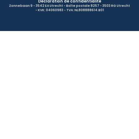
Déclaration de confidentialité
Zonnebaan 9 - 3542 EA Utrecht - Boîte postale 8257 - 3503 RG Utrecht
- KVK: 04060983 - TVA: NL808888614.B01