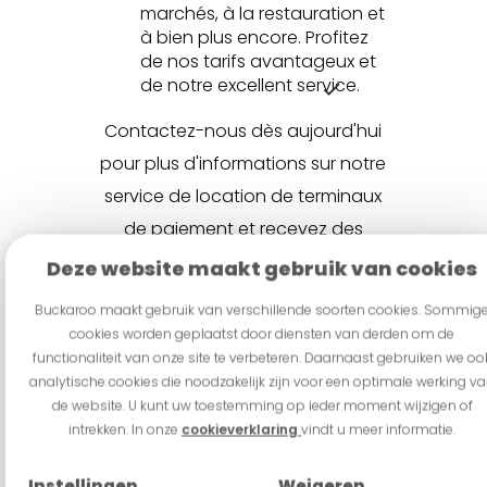
marchés, à la restauration et
à bien plus encore. Profitez
de nos tarifs avantageux et
de notre excellent service.
Contactez-nous dès aujourd'hui
pour plus d'informations sur notre
service de location de terminaux
de paiement et recevez des
conseils.
Deze website maakt gebruik van cookies
Buckaroo maakt gebruik van verschillende soorten cookies. Sommig
cookies worden geplaatst door diensten van derden om de
functionaliteit van onze site te verbeteren. Daarnaast gebruiken we oo
Questions fréquemment
analytische cookies die noodzakelijk zijn voor een optimale werking v
de website. U kunt uw toestemming op ieder moment wijzigen of
posées
intrekken. In onze
cookieverklaring
vindt u meer informatie.
Instellingen
Weigeren