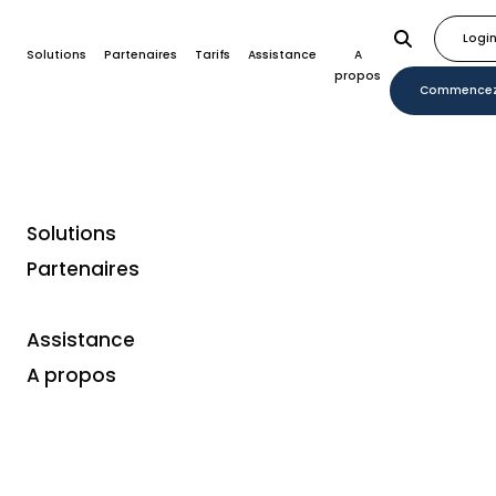
Logi
Solutions
Partenaires
Tarifs
Assistance
A
propos
Commence
Solutions
Partenaires
Louer un terminal de
paiement
Assistance
A propos
Idéal pour les événements
temporaires ou les magasins
pop-up