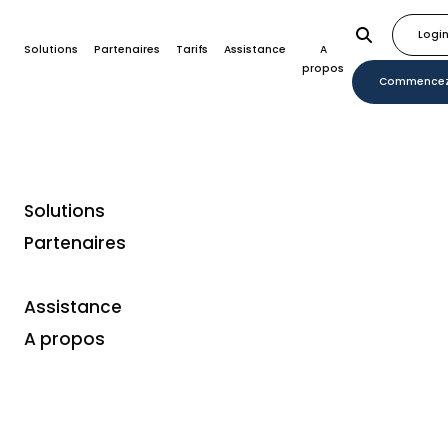
Logi
Solutions
Partenaires
Tarifs
Assistance
A
propos
Commence
Solutions
Partenaires
Service de transaction
pour les terminaux de
Assistance
paiement
A propos
Économisez sur les frais de
transaction avec Buckaroo