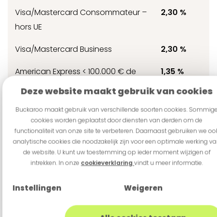
Visa/Mastercard Consommateur –
2,30 %
hors UE
Visa/Mastercard Business
2,30 %
American Express < 100.000 € de
1,35 %
chiffre d'affaires
Deze website maakt gebruik van cookies
American Express > 100.000 € de
2,30 %
Buckaroo maakt gebruik van verschillende soorten cookies. Sommig
cookies worden geplaatst door diensten van derden om de
chiffre d'affaires
functionaliteit van onze site te verbeteren. Daarnaast gebruiken we oo
analytische cookies die noodzakelijk zijn voor een optimale werking v
de website. U kunt uw toestemming op ieder moment wijzigen of
Autre
Prix p. mois
intrekken. In onze
cookieverklaring
vindt u meer informatie.
PCI Compliance Fee
€
0,95
Instellingen
Weigeren
Paiement en 7 jours
€
2,70