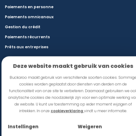
Paiements en personne
Paiements omnicanaux
Gestion du crédit
Paiements récurrents
Prêts aux entreprises
Secteurs
Deze website maakt gebruik van cookies
Commerce de détail et e-commerce
Buckaroo maakt gebruik van verschillende soorten cookies. Sommig
Restauration et lieux d’événements
cookies worden geplaatst door diensten van derden om de
functionaliteit van onze site te verbeteren. Daarnaast gebruiken we oo
franchise
analytische cookies die noodzakelijk zijn voor een optimale werking v
Mobilité
de website. U kunt uw toestemming op ieder moment wijzigen of
intrekken. In onze
cookieverklaring
vindt u meer informatie.
État
Commerce international et B2B
Instellingen
Weigeren