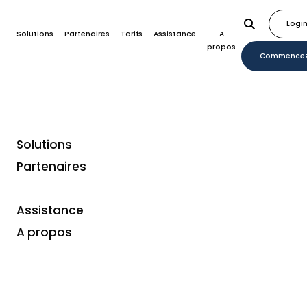
Logi
Solutions
Partenaires
Tarifs
Assistance
A
propos
Commence
Solutions
Home
Plugins
RV Websolutions
Partenaires
Assistance
A propos