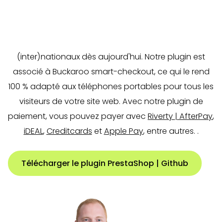
paiements dans votre boutique en ligne PrestaShop
? Téléchargez notre plugin PrestaShop et
commencez à traiter les modes de paiement
(inter)nationaux dès aujourd'hui. Notre plugin est
associé à Buckaroo smart-checkout, ce qui le rend
100 % adapté aux téléphones portables pour tous les
visiteurs de votre site web. Avec notre plugin de
paiement, vous pouvez payer avec
Riverty | AfterPay
,
iDEAL
,
Creditcards
et
Apple Pay
, entre autres.
.
Télécharger le plugin PrestaShop | Github