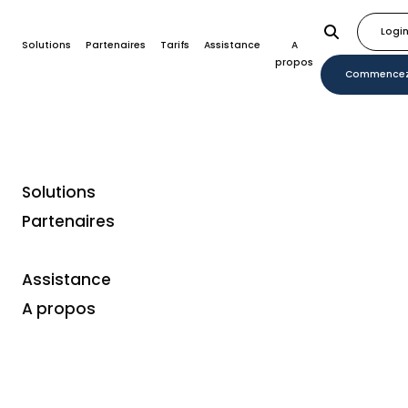
Logi
Solutions
Partenaires
Tarifs
Assistance
A
propos
Commence
Solutions
Partenaires
Plugins
Plugin de paiement
Assistance
PrestaShop
A propos
Vous cherchez un moyen moderne de recevoir des