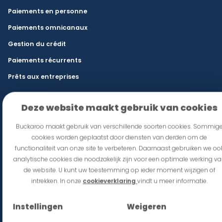
Paiements en personne
Paiements omnicanaux
Gestion du crédit
Paiements récurrents
Prêts aux entreprises
Secteurs
Deze website maakt gebruik van cookies
Commerce de détail et e-commerce
Buckaroo maakt gebruik van verschillende soorten cookies. Sommig
Restauration et lieux d’événements
cookies worden geplaatst door diensten van derden om de
functionaliteit van onze site te verbeteren. Daarnaast gebruiken we oo
franchise
analytische cookies die noodzakelijk zijn voor een optimale werking v
Mobilité
de website. U kunt uw toestemming op ieder moment wijzigen of
intrekken. In onze
cookieverklaring
vindt u meer informatie.
État
Commerce international et B2B
Instellingen
Weigeren