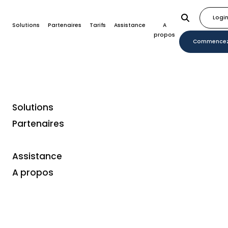
Logi
Solutions
Partenaires
Tarifs
Assistance
A
propos
Commence
Solutions
Home
Plugins
H1
Partenaires
Assistance
A propos