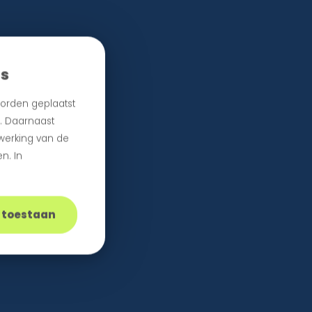
es
orden geplaatst
n. Daarnaast
 werking van de
n. In
s toestaan