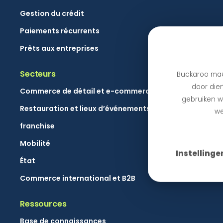
Gestion du crédit
Paiements récurrents
Prêts aux entreprises
Secteurs
Buckaroo maa
door dien
Commerce de détail et e-commerce
gebruiken we
Restauration et lieux d’événements
we
franchise
Mobilité
Instellinge
État
Commerce international et B2B
Ressources
Base de connaissances