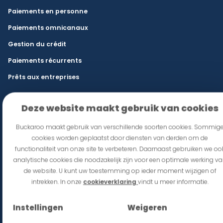
Paiements en personne
Paiements omnicanaux
Gestion du crédit
Paiements récurrents
Prêts aux entreprises
Secteurs
Deze website maakt gebruik van cookies
Commerce de détail et e-commerce
Buckaroo maakt gebruik van verschillende soorten cookies. Sommig
Restauration et lieux d’événements
cookies worden geplaatst door diensten van derden om de
functionaliteit van onze site te verbeteren. Daarnaast gebruiken we oo
franchise
analytische cookies die noodzakelijk zijn voor een optimale werking v
Mobilité
de website. U kunt uw toestemming op ieder moment wijzigen of
intrekken. In onze
cookieverklaring
vindt u meer informatie.
État
Commerce international et B2B
Instellingen
Weigeren