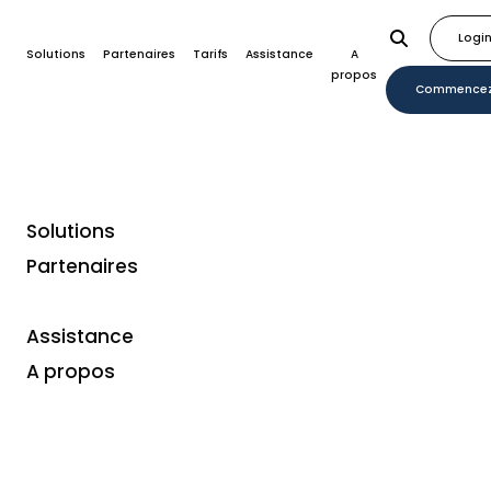
Logi
Solutions
Partenaires
Tarifs
Assistance
A
propos
Commence
Solutions
Home
Plugins
JavaScript
Partenaires
Assistance
A propos