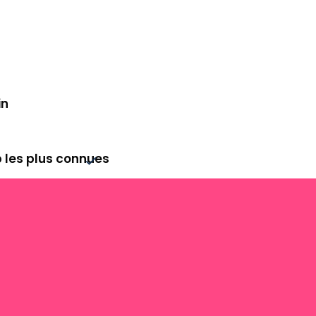
 depuis l’application liée au compte bancaire du c
in
b les plus connues