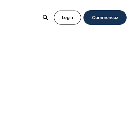
Login
Commencez
 téléphone portable
 des paiements en ligne et en magasin via des
’événements. Les clients scannent simplement le
aiement est ensuite effectué instantanément,