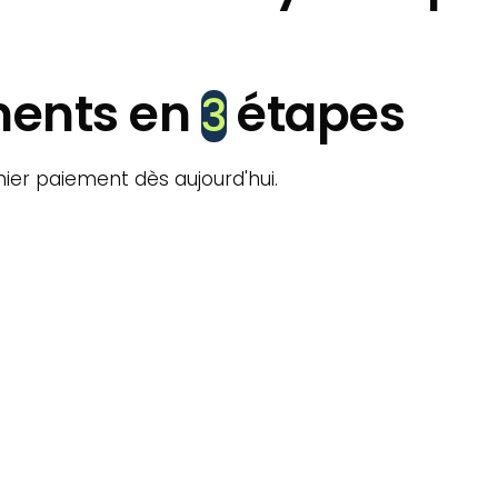
ments en
étapes
3
mier paiement dès aujourd'hui.
Créer un compte