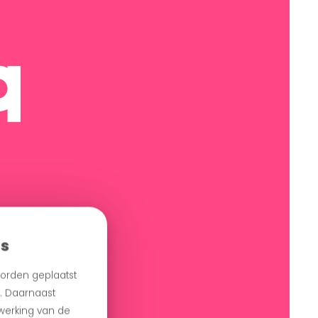
es
orden geplaatst
n. Daarnaast
 werking van de