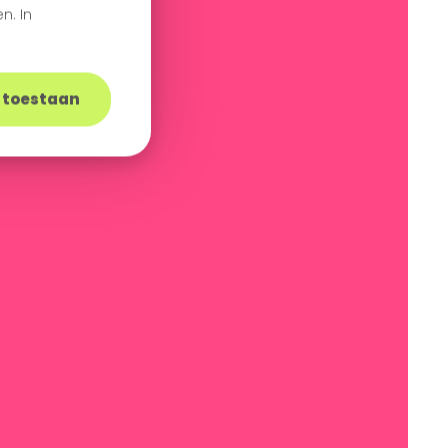
n. In
s toestaan