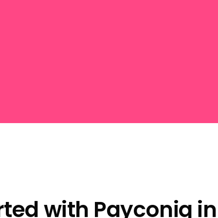
rted with Payconiq in