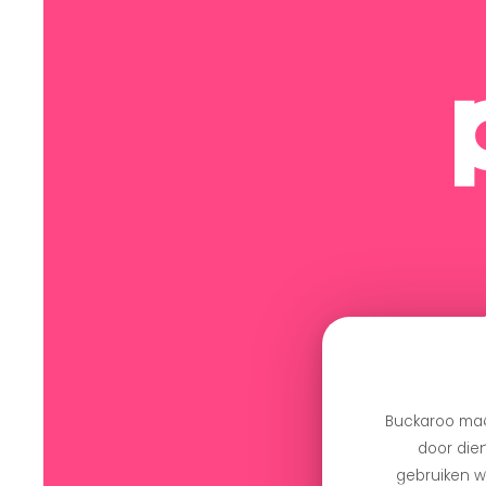
Buckaroo maa
door dien
gebruiken we