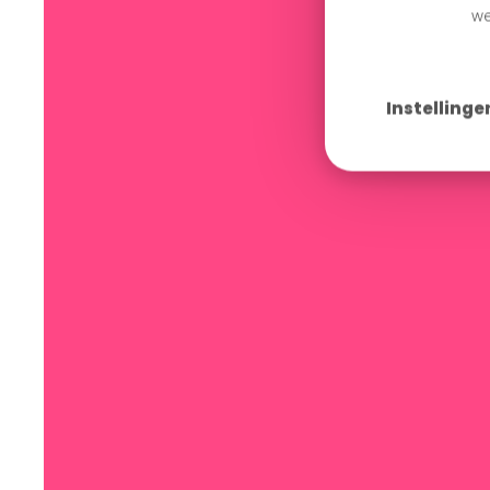
we
Instellinge