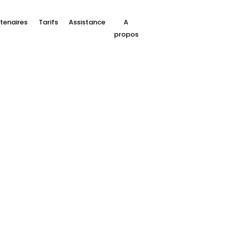
tenaires
Tarifs
Assistance
A
propos
 en ligne par QR et
nt utilisée au Luxembourg, qui permet d’effectuer
es, les restaurants, les boutiques en ligne et lors d
ou d’une autre application bancaire compatible. Le p