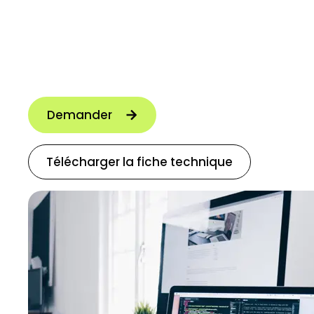
solution anti-fraude : Buckaroo Shield. Avec Sh
potentiellement frauduleuse ? Vous recevez a
pouvez recevoir des paiements en toute sécur
Demander
Télécharger la fiche technique