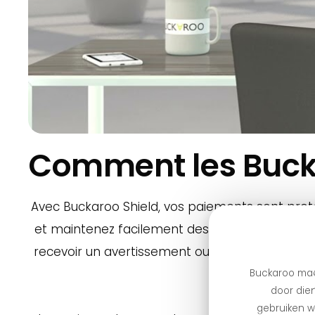
Comment les Buck
Avec Buckaroo Shield, vos paiements sont proté
et maintenez facilement des listes de blocage 
recevoir un avertissement ou si la transaction
Buckaroo maa
door dien
Pay
gebruiken we