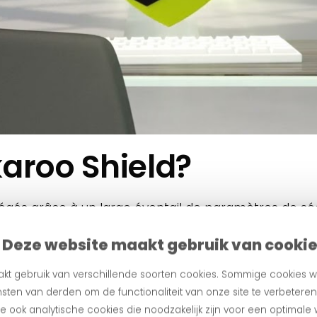
aroo Shield?
gés grâce à un large éventail de paramètres de sécu
et de confiance. En cas de transaction potentiellem
Deze website maakt gebruik van cooki
 doit être rejetée immédiatement. Vous décidez égal
et peut donc être effectuée normalement.
kt gebruik van verschillende soorten cookies. Sommige cookies w
sten van derden om de functionaliteit van onze site te verbetere
er en ligne en toute sécurité n'a jamais été aussi simp
 ook analytische cookies die noodzakelijk zijn voor een optimale