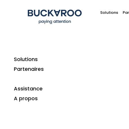
Solutions
Par
Solutions
Partenaires
Assistance
Recevoir des paiements en 
A propos
Les contrôles de sécurité sont un élément e