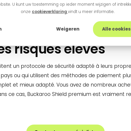
sont placés sur la liste de confiance et les adresses
bsite. U kunt uw toestemming op ieder moment wijzigen of intrekke
 transactions suivantes présentant les mêmes caract
onze
cookieverklaring
vindt u meer informatie.
n
Weigeren
Alle cookie
es risques élevés
tent un protocole de sécurité adapté à leurs propres 
ays ou qui utilisent des méthodes de paiement plus r
mplet et mieux adapté. Vous avez de nombreux achet
ans ce cas, Buckaroo Shield premium est vraiment