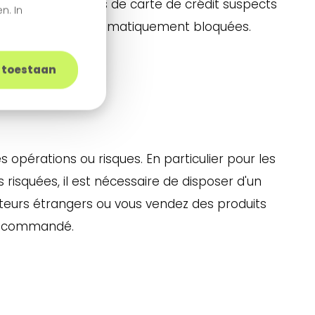
 IP ou les numéros de carte de crédit suspects
n. In
éristiques sont automatiquement bloquées.
s toestaan
opérations ou risques. En particulier pour les
isquées, il est nécessaire de disposer d'un
eurs étrangers ou vous vendez des produits
 recommandé.