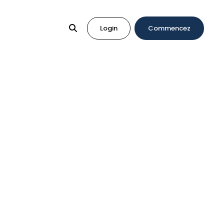
Login
Commencez
lution anti-fraude complète
t pourquoi nous avons introduit une nouvelle