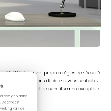
rité. Définissez vos propres règles de sécurité
ent frauduleuse, vous décidez si vous souhaitez
es
ement si la transaction constitue une exception
orden geplaatst
n. Daarnaast
le !
 werking van de