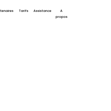
tenaires
Tarifs
Assistance
A
propos
Buckaroo Shield
toute sécurité grâce à une so
ssentiel du traitement sécurisé des paiements. C'es