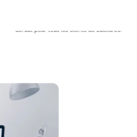
ield, vous définissez vos propres règles de sécurité 
lors un avertissement ou la transaction est automa
ité et sans problème avec tous les types de méthode
défaut pour tous les clients de Buckaroo.