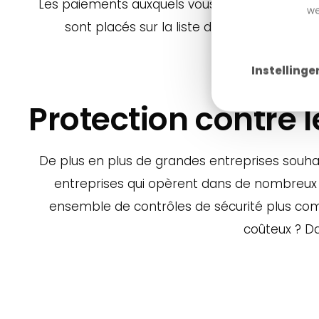
Les paiements auxquels vous faites confiance 
we
sont placés sur la liste de blocage. Les
Instellinge
Protection contre l
De plus en plus de grandes entreprises souhai
entreprises qui opèrent dans de nombreux p
ensemble de contrôles de sécurité plus co
coûteux ? D