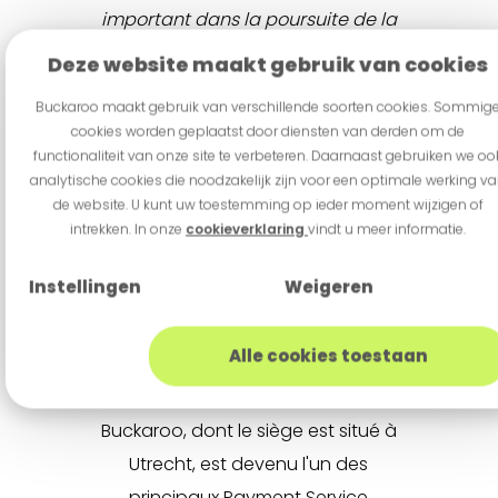
important dans la poursuite de la
professionnalisation et de la
Deze website maakt gebruik van cookies
croissance de Buckaroo. Je suis
Buckaroo maakt gebruik van verschillende soorten cookies. Sommig
convaincu qu'il est la personne
cookies worden geplaatst door diensten van derden om de
idéale pour conduire Buckaroo
functionaliteit van onze site te verbeteren. Daarnaast gebruiken we oo
analytische cookies die noodzakelijk zijn voor een optimale werking v
vers sa prochaine phase de
de website. U kunt uw toestemming op ieder moment wijzigen of
croissance
intrekken. In onze
cookieverklaring
vindt u meer informatie.
Instellingen
Weigeren
À propos de
Buckaroo
Alle cookies toestaan
Depuis sa création en 2005,
Buckaroo, dont le siège est situé à
Utrecht, est devenu l'un des
principaux Payment Service