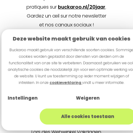
pratiques sur
buckaroo.nl/20jaar
.
Gardez un œil sur notre newsletter
et nos canaux sociaux !
Deze website maakt gebruik van cookies
Buckaroo maakt gebruik van verschillende soorten cookies. Sommig
cookies worden geplaatst door diensten van derden om de
functionaliteit van onze site te verbeteren. Daarnaast gebruiken we oo
analytische cookies die noodzakelijk zijn voor een optimale werking v
de website. U kunt uw toestemming op ieder moment wijzigen of
intrekken. In onze
cookieverklaring
vindt u meer informatie.
Instellingen
Weigeren
Buckaroo aux
Webwinkel
Alle cookies toestaan
Vakdagen 2025
Lors des Webwinkel Vakdagen