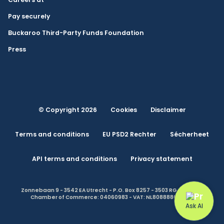
Pay securely
Buckaroo Third-Party Funds Foundation
Press
© Copyright 2026
Cookies
Disclaimer
Terms and conditions
EU PSD2 Rechter
Sécherheet
API terms and conditions
Privacy statement
Zonnebaan 9 - 3542 EA Utrecht - P.O. Box 8257 - 3503 RG Utrecht -
Chamber of Commerce: 04060983 - VAT: NL808888614.B01