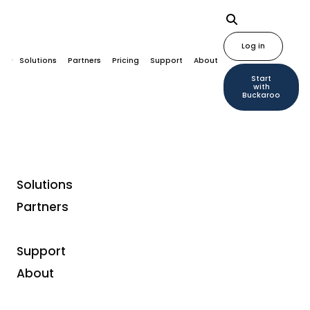
Log in
Solutions
Partners
Pricing
Support
About
Start
with
Buckaroo
Solutions
Home
Plugins
Mijn Webwinkel
Partners
Support
About