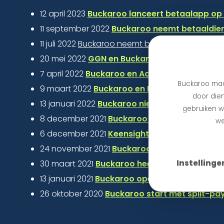
12 april 2023
Buckaroo lanceert betaalapp o
11 september 2022
Buckaroo neemt betaaldien
11 juli 2022
Buckaroo neemt betaaldienstverlener
20 mei 2022
GGN en Buckaroo introduceren e
7 april 2022
Buckaroo en Ad Up komen met opl
Buckaroo maa
9 maart 2022
Buckaroo en MaxCredible bunde
door dien
13 januari 2022
Buckaroo nieuwe sponsor van 
gebruiken we
8 december 2021
Buckaroo portal koppelt met 
we
6 december 2021
Keensight Capital verwerft
24 november 2021
Buckaroo helpt het MKB gr
Instellinge
30 maart 2021
Buckaroo heeft overname Sis
13 januari 2021
Buckaroo opent kantoor in Belg
26 oktober 2020
Buckaroo start met split-pa