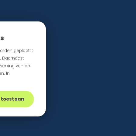
es
orden geplaatst
n. Daarnaast
 werking van de
n. In
s toestaan