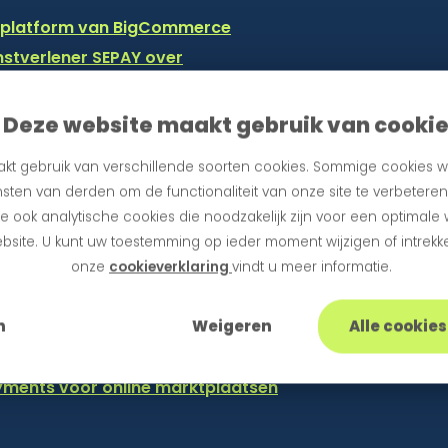
p platform van BigCommerce
stverlener SEPAY over
 SEPAY over
en full service creditmanagementoplossing
Deze website maakt gebruik van cooki
ossing voor afhakers in het betaalproces
kt gebruik van verschillende soorten cookies. Sommige cookies w
len krachten voor MKB-bedrijven
sten van derden om de functionaliteit van onze site te verbetere
wielerclub BEAT Cycling
 ook analytische cookies die noodzakelijk zijn voor een optimale
Sportivity van b.o.s.s. BV
bsite. U kunt uw toestemming op ieder moment wijzigen of intrekke
 meerderheidsbelang in Buckaroo
onze
cookieverklaring
vindt u meer informatie.
oeien met payment based lenen
n
Weigeren
Alle cookie
ow afgerond
ië
yments voor online marktplaatsen