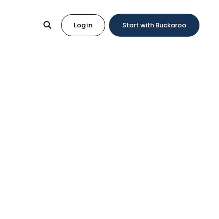
Log in
Start with Buckaroo
a
kunt u hier ook de contactgegevens vinden van