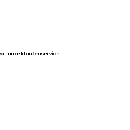
t onze woordvoerder op te nemen. U kunt Kevin
via
onze klantenservice
.