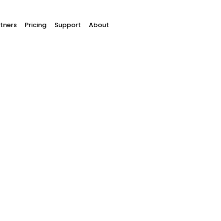
tners
Pricing
Support
About
Buckaroo Perspagin
persberichten die ooit zijn gepubliceerd. Daarnaast 
onze woordvoerder.
Contact