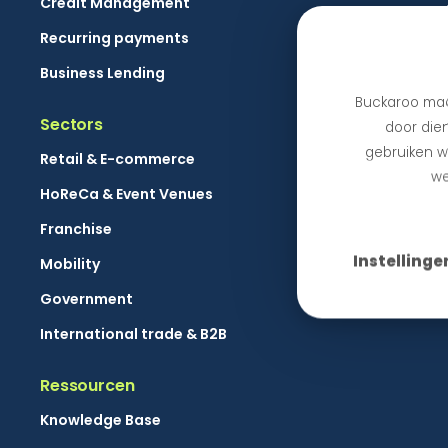
Credit Management
Recurring payments
Business Lending
Buckaroo maa
Sectors
door dien
gebruiken we
Retail & E-commerce
we
HoReCa & Event Venues
Franchise
Instellinge
Mobility
Government
International trade & B2B
Ressourcen
Knowledge Base