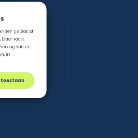
es
orden geplaatst
n. Daarnaast
 werking van de
n. In
s toestaan