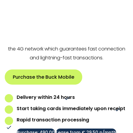
If you are looking for a flexible way to handle
payments rapidly, the Buck Mobile is the perfect
solution for you. This payment terminal allows
payments to be processed seamlessly courtesy of
the 4G network which guarantees fast connection
and lightning-fast transactions.
Purchase the Buck Mobile
Delivery within 24 hours
Start taking cards immediately upon receipt
Rapid transaction processing
Purchase: 490,00
Lease from € 29,50 p/mnth