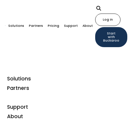
Log in
Solutions
Partners
Pricing
Support
About
Start
with
Buckaroo
Solutions
Partners
Models
Buck Mobile: fast,
Support
reliable and cost-
About
effective