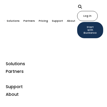
Log in
Solutions
Partners
Pricing
Support
About
Start
with
Buckaroo
Solutions
Partners
What are you looking
for?
Support
About