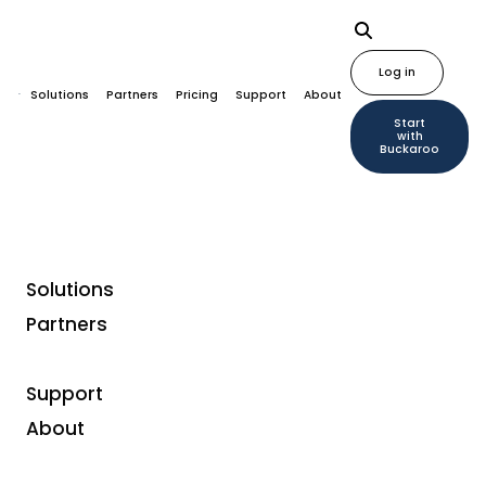
Log in
Solutions
Partners
Pricing
Support
About
Start
with
Buckaroo
Solutions
Partners
Altijd een
betaaloplossing op
Support
maat, voor alle
About
branches