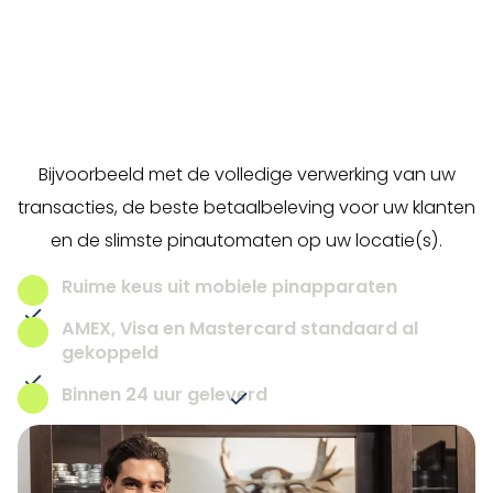
Onze kennis en ervaring zetten wij dagelijks in om al
onze klanten te voorzien van de best passende
betaaloplossing. In diverse branches, met
uiteenlopende diensten. Wij helpen u graag verder.
Bijvoorbeeld met de volledige verwerking van uw
transacties, de beste betaalbeleving voor uw klanten
en de slimste pinautomaten op uw locatie(s).
Ruime keus uit mobiele pinapparaten
AMEX, Visa en Mastercard standaard al
gekoppeld
Binnen 24 uur geleverd