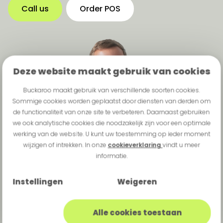
Call us
Order POS
Deze website maakt gebruik van cookies
Buckaroo maakt gebruik van verschillende soorten cookies.
Sommige cookies worden geplaatst door diensten van derden om
de functionaliteit van onze site te verbeteren. Daarnaast gebruiken
we ook analytische cookies die noodzakelijk zijn voor een optimale
werking van de website. U kunt uw toestemming op ieder moment
wijzigen of intrekken. In onze
cookieverklaring
vindt u meer
informatie.
Instellingen
Weigeren
Alle cookies toestaan