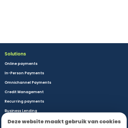
By clicking the send button you consent to Buckaroo
sending marketing information in accordance with our
privacy policy. You can unsubscribe at any time.
Solutions
Online payments
In-Person Payments
Omnichannel Payments
Credit Management
Recurring payments
Business Lending
Deze website maakt gebruik van cookies
Sectors