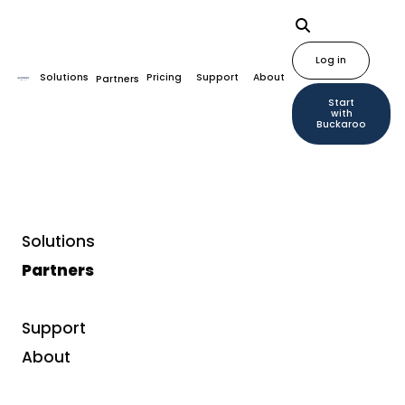
Log in
Solutions
Pricing
Support
About
Partners
Start
with
Buckaroo
Solutions
Partners
Support
About
Sign up for Buckaroo updates