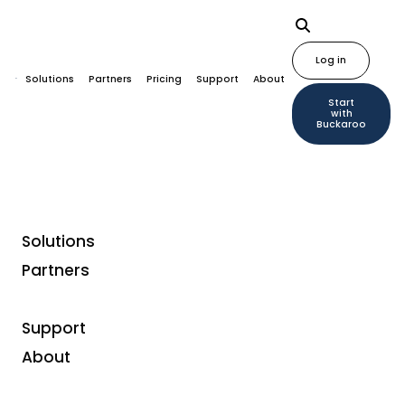
Log in
Solutions
Partners
Pricing
Support
About
Start
with
Buckaroo
Solutions
Partners
Payments in de wereld
van: Food & Nutrition
Support
About
Van het online bestellen van boodschappen tot een
abonnement op een maaltijdbox. De foodbranche is