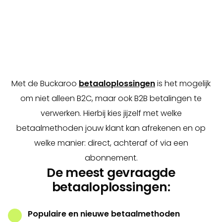
momenteel de sterkst groeiende e-
commercebranche. Onder consumenten, maar met
name ook zakelijk (door horeca) worden
voedingsproducten online gekocht.
Met de Buckaroo
betaaloplossingen
is het mogelijk
om niet alleen B2C, maar ook B2B betalingen te
verwerken. Hierbij kies jijzelf met welke
betaalmethoden jouw klant kan afrekenen en op
welke manier: direct, achteraf of via een
abonnement.
De meest gevraagde
betaaloplossingen:
Populaire en nieuwe betaalmethoden