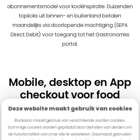
abonnementsmodel voor kookinspiratie. Duizenden
topkoks uit binnen- en buitenland betalen
maandelijks via doorlopende machtiging (SEPA
Direct Debit) voor toegang tot het Gastronomixs
portal.
Mobile, desktop en App
checkout voor food
ordering
Deze website maakt gebruik van cookies
Buckaroo maakt gebruik van verschillende soorten cookies.
Dankzij bestel- en bezorgdiensten, kun je online eten
Sommige cookies worden geplaatst door diensten van derden om
bestellen en betalen. Alles is eenvoudig online te
de functionaliteit van onze site te verbeteren. Daarnaast gebruiken